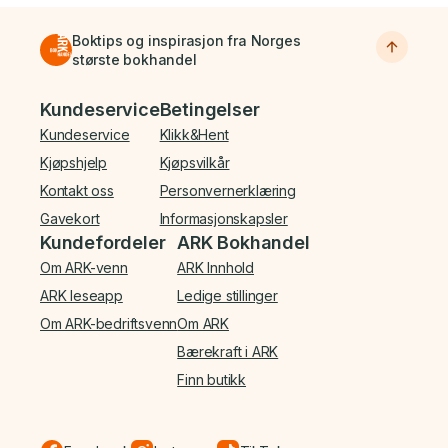
Boktips og inspirasjon fra Norges
største bokhandel
Bunnmeny
Kundeservice
Betingelser
Kundeservice
Klikk&Hent
Kjøpshjelp
Kjøpsvilkår
Kontakt oss
Personvernerklæring
Gavekort
Informasjonskapsler
Kundefordeler
ARK Bokhandel
Om ARK-venn
ARK Innhold
ARK leseapp
Ledige stillinger
Om ARK-bedriftsvenn
Om ARK
Bærekraft i ARK
Finn butikk