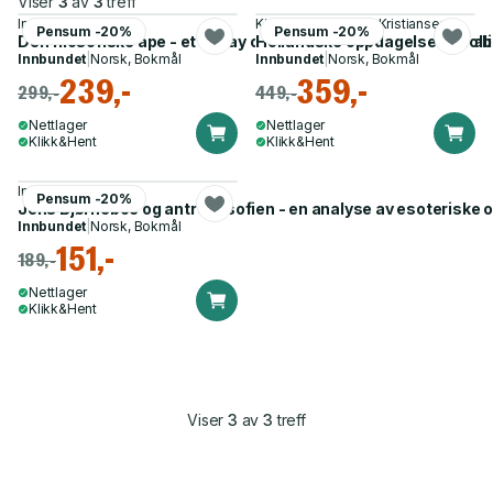
Viser
3
av
3
treff
Inge S. Kristiansen
Kirsti Boger, Inge S. Kristiansen
Pensum -20%
Pensum -20%
Den filosofiske ape - et essay om Henrik Ibsens Kejser og Gal
Hollandske oppdagelser - Holbe
Innbundet
|
Norsk, Bokmål
Innbundet
|
Norsk, Bokmål
239,-
359,-
299,-
449,-
Nettlager
Nettlager
Klikk&Hent
Klikk&Hent
Inge S. Kristiansen
Pensum -20%
Jens Bjørneboe og antroposofien - en analyse av esoteriske 
Innbundet
|
Norsk, Bokmål
151,-
189,-
Nettlager
Klikk&Hent
Viser
3
av
3
treff