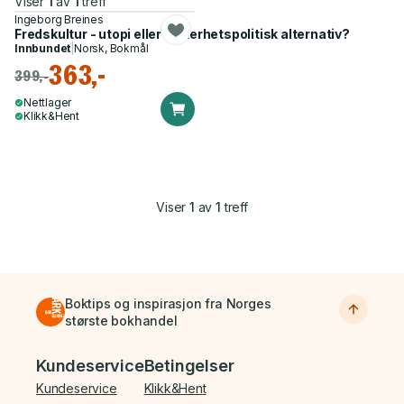
Viser
1
av
1
treff
Ingeborg Breines
Fredskultur - utopi eller sikkerhetspolitisk alternativ?
Innbundet
|
Norsk, Bokmål
363,-
399,-
Nettlager
Klikk&Hent
Viser
1
av
1
treff
Boktips og inspirasjon fra Norges
største bokhandel
Bunnmeny
Kundeservice
Betingelser
Kundeservice
Klikk&Hent