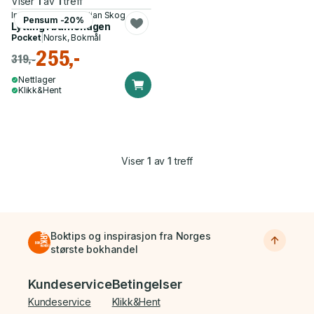
Viser
1
av
1
treff
Ingrid C. Nordli, Kristian Skog
Pensum -20%
Lytting i barnehagen
Pocket
|
Norsk, Bokmål
255,-
319,-
Nettlager
Klikk&Hent
Viser
1
av
1
treff
Boktips og inspirasjon fra Norges
største bokhandel
Bunnmeny
Kundeservice
Betingelser
Kundeservice
Klikk&Hent