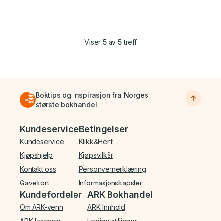
Viser
5
av
5
treff
Boktips og inspirasjon fra Norges
største bokhandel
Bunnmeny
Kundeservice
Betingelser
Kundeservice
Klikk&Hent
Kjøpshjelp
Kjøpsvilkår
Kontakt oss
Personvernerklæring
Gavekort
Informasjonskapsler
Kundefordeler
ARK Bokhandel
Om ARK-venn
ARK Innhold
ARK leseapp
Ledige stillinger