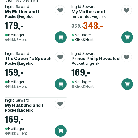
Viser
5
av
5
treff
Ingrid Seward
Ingrid Seward
My Mother and I
My Mother and I
Pocket
|
Engelsk
Innbundet
|
Engelsk
179,-
348,-
369,-
Nettlager
Nettlager
Klikk&Hent
Klikk&Hent
Ingrid Seward
Ingrid Seward
The Queen''s Speech
Prince Philip Revealed
Pocket
|
Engelsk
Pocket
|
Engelsk
159,-
169,-
Nettlager
Nettlager
Klikk&Hent
Klikk&Hent
Ingrid Seward
My Husband and I
Pocket
|
Engelsk
169,-
Nettlager
Klikk&Hent