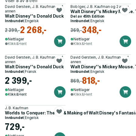
Viser
5
av
5
treff
David Gerstein, J. B. Kaufman og 1
Bob Iger, J. B. Kaufman og 2 andre
annen
Walt Disney''s Mickey Mouse. T
Walt Disney''s Donald Duck
Del av
45th Edition
Innbundet
|
Engelsk
Innbundet
|
Engelsk
2 268,-
348,-
2 399,-
369,-
Nettlager
Nettlager
Klikk&Hent
Klikk&Hent
David Gerstein, J. B. Kaufman og 1
David Gerstein, J. B. Kaufman og 1
annen
annen
Walt Disney''s Donald Duck
Walt Disney''s Mickey Mouse. 
Innbundet
|
Fransk
Innbundet
|
Engelsk
2 399,-
818,-
869,-
Nettlager
Nettlager
Klikk&Hent
Klikk&Hent
J. B. Kaufman
Worlds to Conquer: The Art & Making of Walt Disney's Fantasi
Innbundet
|
Engelsk
729,-
Nettlager