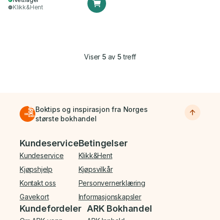
Klikk&Hent
Viser
5
av
5
treff
Boktips og inspirasjon fra Norges
største bokhandel
Bunnmeny
Kundeservice
Betingelser
Kundeservice
Klikk&Hent
Kjøpshjelp
Kjøpsvilkår
Kontakt oss
Personvernerklæring
Gavekort
Informasjonskapsler
Kundefordeler
ARK Bokhandel