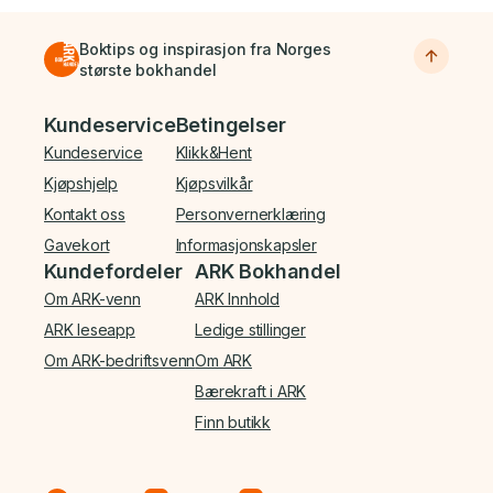
Boktips og inspirasjon fra Norges
største bokhandel
Bunnmeny
Kundeservice
Betingelser
Kundeservice
Klikk&Hent
Kjøpshjelp
Kjøpsvilkår
Kontakt oss
Personvernerklæring
Gavekort
Informasjonskapsler
Kundefordeler
ARK Bokhandel
Om ARK-venn
ARK Innhold
ARK leseapp
Ledige stillinger
Om ARK-bedriftsvenn
Om ARK
Bærekraft i ARK
Finn butikk