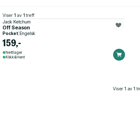
Viser
1
av
1
treff
Jack Ketchum
Off Season
Pocket
|
Engelsk
159,-
Nettlager
Klikk&Hent
Viser
1
av
1
tr