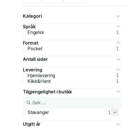
Kategori
Språk
Engelsk
1
Format
Pocket
1
Antall sider
Levering
Hjemlevering
1
Klikk&Hent
1
Tilgjengelighet i butikk
Stavanger
1
Utgitt år