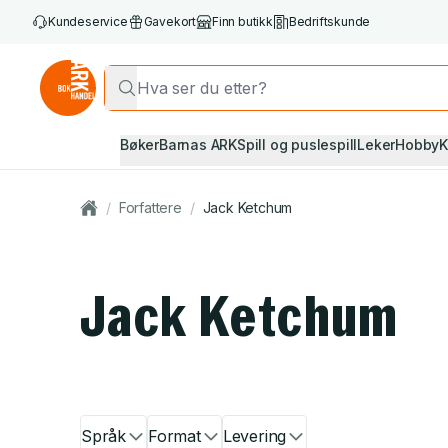
Kundeservice
Gavekort
Finn butikk
Bedriftskunde
Bøker
Barnas ARK
Spill og puslespill
Leker
Hobby
K
/
Forfattere
/
Jack Ketchum
Jack Ketchum
Språk
Format
Levering