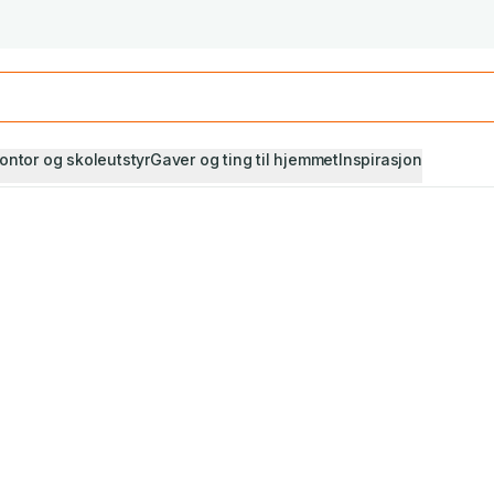
Studiestart! Alle* pensumbøker -20%
Se utvalget her
ontor og skoleutstyr
Gaver og ting til hjemmet
Inspirasjon