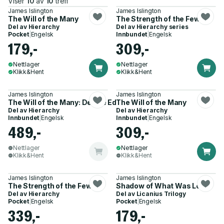
Viser
10
av
10
treff
James Islington
James Islington
The Will of the Many
The Strength of the Few
Del av
Hierarchy
Del av
Hierarchy series
Pocket
|
Engelsk
Innbundet
|
Engelsk
179,-
309,-
Nettlager
Nettlager
Klikk&Hent
Klikk&Hent
James Islington
James Islington
The Will of the Many: Deluxe Edition Hardcover
The Will of the Many
Del av
Hierarchy
Del av
Hierarchy
Innbundet
|
Engelsk
Innbundet
|
Engelsk
489,-
309,-
Nettlager
Nettlager
Klikk&Hent
Klikk&Hent
James Islington
James Islington
The Strength of the Few
Shadow of What Was Lost
Del av
Hierarchy
Del av
Licanius Trilogy
Pocket
|
Engelsk
Pocket
|
Engelsk
339,-
179,-