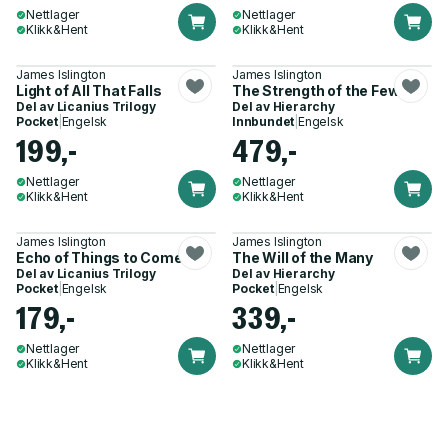
Nettlager
Nettlager
Klikk&Hent
Klikk&Hent
James Islington
James Islington
Light of All That Falls
The Strength of the Few
Del av
Licanius Trilogy
Del av
Hierarchy
Pocket
|
Engelsk
Innbundet
|
Engelsk
199,-
479,-
Nettlager
Nettlager
Klikk&Hent
Klikk&Hent
James Islington
James Islington
Echo of Things to Come
The Will of the Many
Del av
Licanius Trilogy
Del av
Hierarchy
Pocket
|
Engelsk
Pocket
|
Engelsk
179,-
339,-
Nettlager
Nettlager
Klikk&Hent
Klikk&Hent