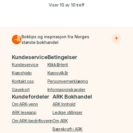
Viser
10
av
10
treff
Boktips og inspirasjon fra Norges
største bokhandel
Bunnmeny
Kundeservice
Betingelser
Kundeservice
Klikk&Hent
Kjøpshjelp
Kjøpsvilkår
Kontakt oss
Personvernerklæring
Gavekort
Informasjonskapsler
Kundefordeler
ARK Bokhandel
Om ARK-venn
ARK Innhold
ARK leseapp
Ledige stillinger
Om ARK-bedriftsvenn
Om ARK
Bærekraft i ARK