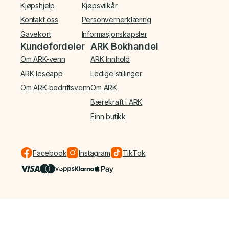
Kjøpshjelp
Kjøpsvilkår
Kontakt oss
Personvernerklæring
Gavekort
Informasjonskapsler
Kundefordeler
ARK Bokhandel
Om ARK-venn
ARK Innhold
ARK leseapp
Ledige stillinger
Om ARK-bedriftsvenn
Om ARK
Bærekraft i ARK
Finn butikk
Facebook
Instagram
TikTok