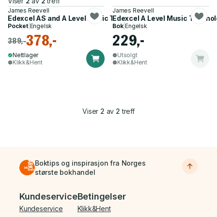
Viser
2
av
2
treff
James Reevell
James Reevell
Edexcel AS and A Level Music Technology Listening Tests
Edexcel A Level Music Technol
Pocket
|
Engelsk
Bok
|
Engelsk
378,-
229,-
389,-
Nettlager
Utsolgt
Klikk&Hent
Klikk&Hent
Viser
2
av
2
treff
Boktips og inspirasjon fra Norges
største bokhandel
Bunnmeny
Kundeservice
Betingelser
Kundeservice
Klikk&Hent