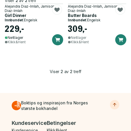
Viser
2
av
2
treff
Alejandra Diaz-Imlah, Jamison
Alejandra Diaz-Imlah, Jamison
Diaz-Imlah
Diaz-Imlah
Girl Dinner
Butter Boards
Innbundet
|
Engelsk
Innbundet
|
Engelsk
229,-
309,-
Nettlager
Nettlager
Klikk&Hent
Klikk&Hent
Viser
2
av
2
treff
Boktips og inspirasjon fra Norges
største bokhandel
Bunnmeny
Kundeservice
Betingelser
Kundeservice
Klikk&Hent