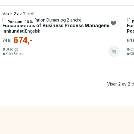
Viser
2
av
2
treff
Hajo A. Reijers, Marlon Dumas og 2 andre
Haj
Pensum -10%
Fundamentals of Business Process Management
Fu
Innbundet
|
Engelsk
Po
674,-
749,-
649
Utsolgt
Ut
Klikk&Hent
Kl
Viser
2
av
2
tr