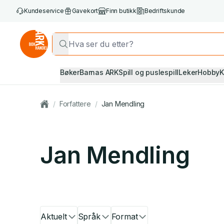
Kundeservice
Gavekort
Finn butikk
Bedriftskunde
Bøker
Barnas ARK
Spill og puslespill
Leker
Hobby
K
/
Forfattere
/
Jan Mendling
Jan Mendling
Aktuelt
Språk
Format