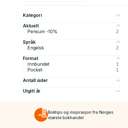
Kategori
Aktuelt
Pensum -10%
2
Språk
Engelsk
2
Format
Innbundet
1
Pocket
1
Antall sider
Utgitt år
Boktips og inspirasjon fra Norges
største bokhandel