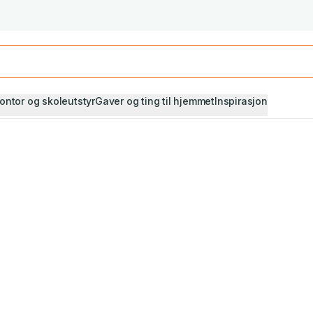
Studiestart! Alle* pensumbøker -20%
Se utvalget her
ontor og skoleutstyr
Gaver og ting til hjemmet
Inspirasjon