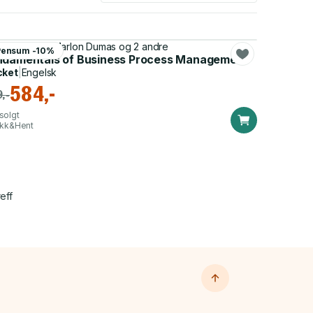
o A. Reijers, Marlon Dumas og 2 andre
Pensum -10%
ndamentals of Business Process Management
cket
|
Engelsk
584,-
,-
solgt
ikk&Hent
eff