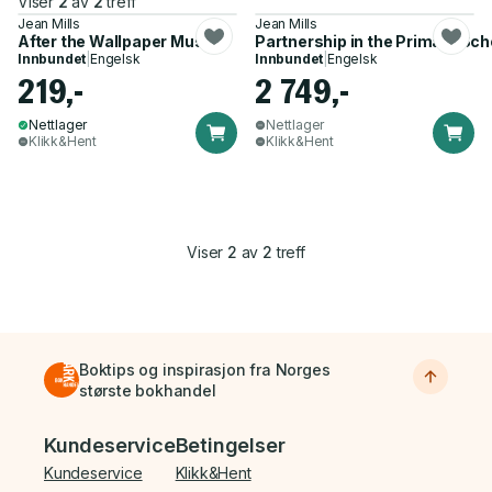
Viser
2
av
2
treff
Jean Mills
Jean Mills
After the Wallpaper Music
Partnership in the Primary Sch
Innbundet
|
Engelsk
Innbundet
|
Engelsk
219,-
2 749,-
Nettlager
Nettlager
Klikk&Hent
Klikk&Hent
Viser
2
av
2
treff
Boktips og inspirasjon fra Norges
største bokhandel
Bunnmeny
Kundeservice
Betingelser
Kundeservice
Klikk&Hent