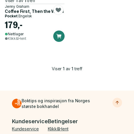
Viser
1
av
1
treff
Jenny Graham
Coffee First, Then the World
Pocket
|
Engelsk
179,-
Nettlager
Klikk&Hent
Viser
1
av
1
treff
Boktips og inspirasjon fra Norges
største bokhandel
Bunnmeny
Kundeservice
Betingelser
Kundeservice
Klikk&Hent