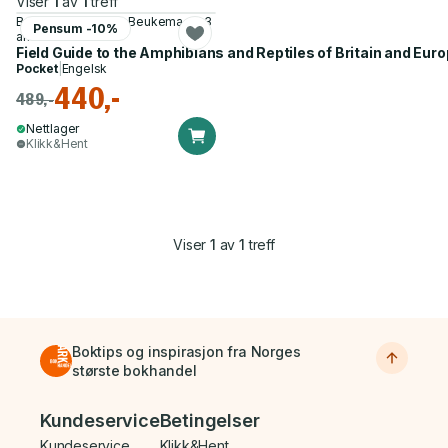
Viser
1
av
1
treff
Bobby Bok, Wouter Beukema og 3
Pensum -10%
andre
Field Guide to the Amphibians and Reptiles of Britain and Eur
Pocket
|
Engelsk
440,-
489,-
Nettlager
Klikk&Hent
Viser
1
av
1
treff
Boktips og inspirasjon fra Norges
største bokhandel
Bunnmeny
Kundeservice
Betingelser
Kundeservice
Klikk&Hent