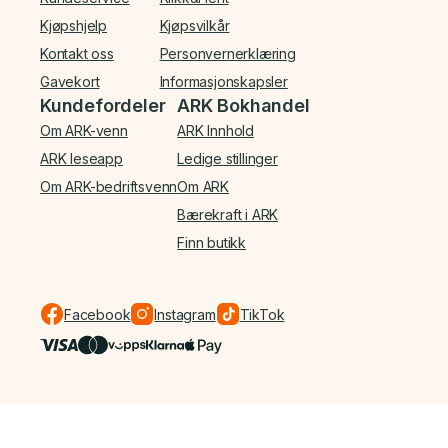
Kjøpshjelp
Kjøpsvilkår
Kontakt oss
Personvernerklæring
Gavekort
Informasjonskapsler
Kundefordeler
ARK Bokhandel
Om ARK-venn
ARK Innhold
ARK leseapp
Ledige stillinger
Om ARK-bedriftsvenn
Om ARK
Bærekraft i ARK
Finn butikk
Facebook
Instagram
TikTok