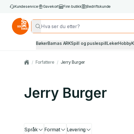
Kundeservice
Gavekort
Finn butikk
Bedriftskunde
Bøker
Barnas ARK
Spill og puslespill
Leker
Hobby
K
/
Forfattere
/
Jerry Burger
Jerry Burger
Språk
Format
Levering