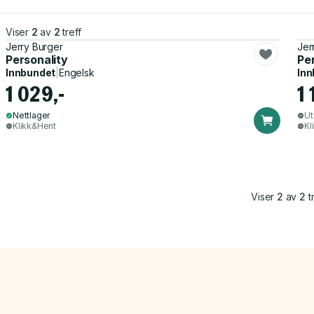
Viser
2
av
2
treff
Jerry Burger
Jer
Personality
Pe
Innbundet
|
Engelsk
Inn
1 029,-
1 
Nettlager
Ut
Klikk&Hent
Kl
Viser
2
av
2
tr