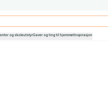
Studiestart! Alle* pensumbøker -20%
Se utvalget her
ontor og skoleutstyr
Gaver og ting til hjemmet
Inspirasjon