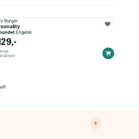
ry Burger
rsonality
bundet
|
Engelsk
129,-
solgt
ikk&Hent
eff