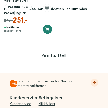
Viser
1
av
1
treff
Jill Schiefelbein
Pensum -10%
Effective Business Communication For Dummies
Pocket
|
Engelsk
251,-
279,-
Nettlager
Klikk&Hent
Viser
1
av
1
treff
Boktips og inspirasjon fra Norges
største bokhandel
Bunnmeny
Kundeservice
Betingelser
Kundeservice
Klikk&Hent