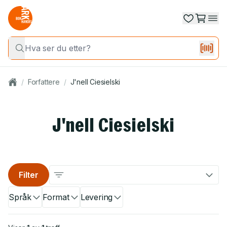
/
Forfattere
/
J'nell Ciesielski
J'nell Ciesielski
Filter
Språk
Format
Levering