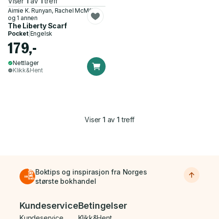
Viser
1
av
1
treff
Aimie K. Runyan, Rachel McMillan
og 1 annen
The Liberty Scarf
Pocket
|
Engelsk
179,-
Nettlager
Klikk&Hent
Viser
1
av
1
treff
Boktips og inspirasjon fra Norges
største bokhandel
Bunnmeny
Kundeservice
Betingelser
Kundeservice
Klikk&Hent