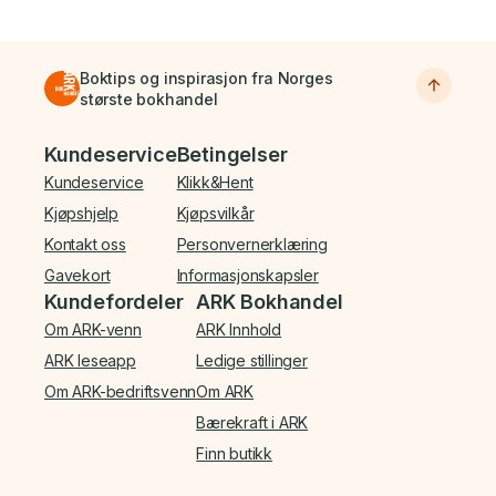
Boktips og inspirasjon fra Norges
største bokhandel
Bunnmeny
Kundeservice
Betingelser
Kundeservice
Klikk&Hent
Kjøpshjelp
Kjøpsvilkår
Kontakt oss
Personvernerklæring
Gavekort
Informasjonskapsler
Kundefordeler
ARK Bokhandel
Om ARK-venn
ARK Innhold
ARK leseapp
Ledige stillinger
Om ARK-bedriftsvenn
Om ARK
Bærekraft i ARK
Finn butikk