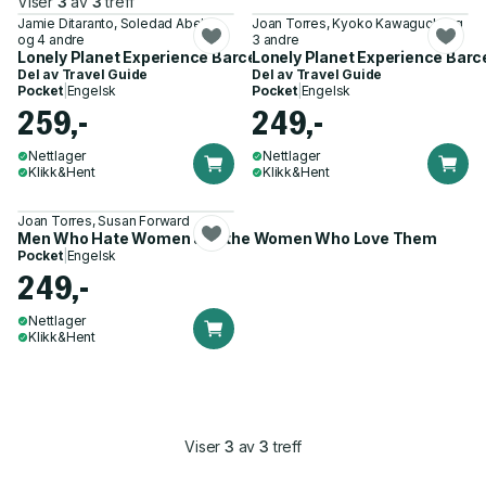
Viser
3
av
3
treff
Jamie Ditaranto, Soledad Abella
Joan Torres, Kyoko Kawaguchi og
og 4 andre
3 andre
Lonely Planet Experience Barcelona
Lonely Planet Experience Barc
Del av
Travel Guide
Del av
Travel Guide
Pocket
|
Engelsk
Pocket
|
Engelsk
259,-
249,-
Nettlager
Nettlager
Klikk&Hent
Klikk&Hent
Joan Torres, Susan Forward
Men Who Hate Women and the Women Who Love Them
Pocket
|
Engelsk
249,-
Nettlager
Klikk&Hent
Viser
3
av
3
treff