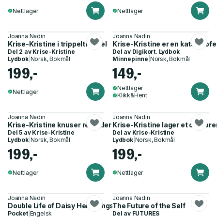
Nettlager
Nettlager
Joanna Nadin
Joanna Nadin
Krise-Kristine i trippeltrøbbel
Krise-Kristine er en katastro
Del 2 av
Krise-Kristine
Del av
Digikort. Lydbok
Lydbok
|
Norsk, Bokmål
Minnepinne
|
Norsk, Bokmål
199,-
149,-
Nettlager
Nettlager
Klikk&Hent
Joanna Nadin
Joanna Nadin
Krise-Kristine knuser rekorder
Krise-Kristine lager et opprør
Del 5 av
Krise-Kristine
Del av
Krise-Kristine
Lydbok
|
Norsk, Bokmål
Lydbok
|
Norsk, Bokmål
199,-
199,-
Nettlager
Nettlager
Joanna Nadin
Joanna Nadin
Double Life of Daisy Hemmings
The Future of the Self
Pocket
|
Engelsk
Del av
FUTURES