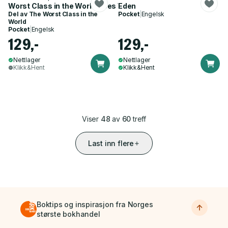
Worst Class in the World Goes Wild!
Eden
Del av
The Worst Class in the
Pocket
|
Engelsk
World
Pocket
|
Engelsk
129,-
129,-
Nettlager
Nettlager
Klikk&Hent
Klikk&Hent
Viser
48
av
60
treff
Last inn flere
Boktips og inspirasjon fra Norges
største bokhandel