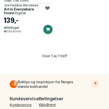
Viser
1
av
1
treff
Joe Haddow, Elle Hawes
Art is Everywhere
Pocket
|
Engelsk
139,-
Nettlager
Klikk&Hent
Viser
1
av
1
treff
Boktips og inspirasjon fra Norges
største bokhandel
Bunnmeny
Kundeservice
Betingelser
Kundeservice
Klikk&Hent