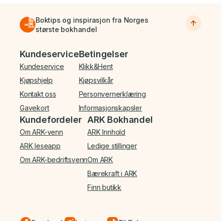
Boktips og inspirasjon fra Norges
største bokhandel
Bunnmeny
Kundeservice
Betingelser
Kundeservice
Klikk&Hent
Kjøpshjelp
Kjøpsvilkår
Kontakt oss
Personvernerklæring
Gavekort
Informasjonskapsler
Kundefordeler
ARK Bokhandel
Om ARK-venn
ARK Innhold
ARK leseapp
Ledige stillinger
Om ARK-bedriftsvenn
Om ARK
Bærekraft i ARK
Finn butikk