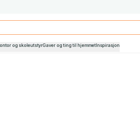
Studiestart! Alle* pensumbøker -20%
Se utvalget her
ontor og skoleutstyr
Gaver og ting til hjemmet
Inspirasjon