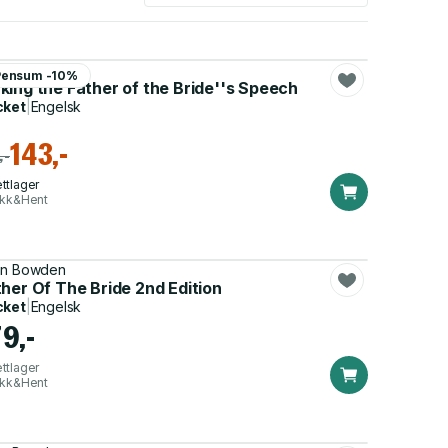
hn Bowden
Pensum -10%
king the Father of the Bride''s Speech
cket
|
Engelsk
143,-
,-
ttlager
ikk&Hent
hn Bowden
her Of The Bride 2nd Edition
cket
|
Engelsk
9,-
ttlager
ikk&Hent