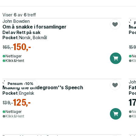
Viser
6
av
6
treff
John Bowden
Jo
Om å snakke i forsamlinger
Ma
Del av
Rett på sak
Po
Pocket
|
Norsk, Bokmål
150,-
165,-
159
Nettlager
Ne
Klikk&Hent
Kl
John Bowden
Jo
Pensum -10%
Making the Bridegroom''s Speech
Fat
Pocket
|
Engelsk
Po
125,-
17
139,-
Nettlager
Ne
Klikk&Hent
Kl