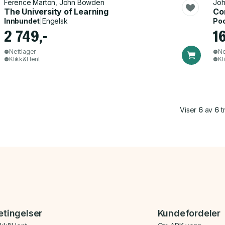
Ference Marton, John Bowden
Jo
The University of Learning
Co
Innbundet
|
Engelsk
Po
2 749,-
1
Nettlager
Ne
Klikk&Hent
Kl
Viser
6
av
6
tr
etingelser
Kundefordeler