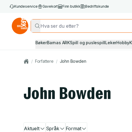
Kundeservice
Gavekort
Finn butikk
Bedriftskunde
Bøker
Barnas ARK
Spill og puslespill
Leker
Hobby
K
/
Forfattere
/
John Bowden
John Bowden
Aktuelt
Språk
Format