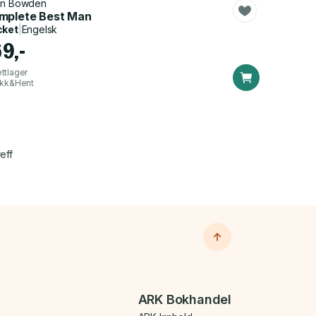
hn Bowden
mplete Best Man
cket
|
Engelsk
69,-
ttlager
ikk&Hent
eff
ARK Bokhandel