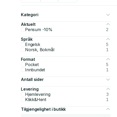
Kategori
Aktuelt
Pensum -10%
2
Språk
Engelsk
5
Norsk, Bokmål
1
Format
Pocket
5
Innbundet
1
Antall sider
Levering
Hjemlevering
3
Klikk&Hent
1
Tilgjengelighet i butikk