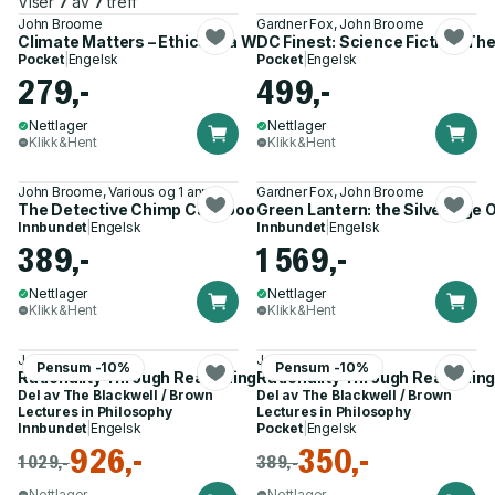
Viser
7
av
7
treff
John Broome
Gardner Fox, John Broome
Climate Matters – Ethics in a Warming World
DC Finest: Science Fiction: The
Pocket
|
Engelsk
Pocket
|
Engelsk
279,-
499,-
Nettlager
Nettlager
Klikk&Hent
Klikk&Hent
John Broome, Various og 1 annen
Gardner Fox, John Broome
The Detective Chimp Casebook
Green Lantern: the Silver Age O
Innbundet
|
Engelsk
Innbundet
|
Engelsk
389,-
1 569,-
Nettlager
Nettlager
Klikk&Hent
Klikk&Hent
John Broome
John Broome
Pensum -10%
Pensum -10%
Rationality Through Reasoning
Rationality Through Reasonin
Del av
The Blackwell / Brown
Del av
The Blackwell / Brown
Lectures in Philosophy
Lectures in Philosophy
Innbundet
|
Engelsk
Pocket
|
Engelsk
926,-
350,-
1 029,-
389,-
Nettlager
Nettlager