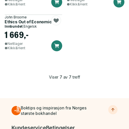
Klikk&Hent
Klikk&Hent
John Broome
Ethics Out of Economics
Innbundet
|
Engelsk
1 669,-
Nettlager
Klikk&Hent
Viser
7
av
7
treff
Boktips og inspirasjon fra Norges
største bokhandel
Bunnmeny
Kundeservice
Betingelser