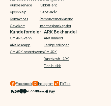
Kundeservice
Klikk&Hent
Kjøpshjelp
Kjøpsvilkår
Kontakt oss
Personvernerklæring
Gavekort
Informasjonskapsler
Kundefordeler
ARK Bokhandel
Om ARK-venn
ARK Innhold
ARK leseapp
Ledige stillinger
Om ARK-bedriftsvenn
Om ARK
Bærekraft i ARK
Finn butikk
Facebook
Instagram
TikTok