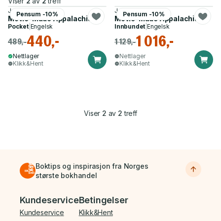
Viser
2
av
2
treff
John C. Inscoe
John C. Inscoe
Pensum -10%
Pensum -10%
Movie-Made Appalachia
Movie-Made Appalachia
Pocket
|
Engelsk
Innbundet
|
Engelsk
440,-
1 016,-
489,-
1 129,-
Nettlager
Nettlager
Klikk&Hent
Klikk&Hent
Viser
2
av
2
treff
Boktips og inspirasjon fra Norges
største bokhandel
Bunnmeny
Kundeservice
Betingelser
Kundeservice
Klikk&Hent