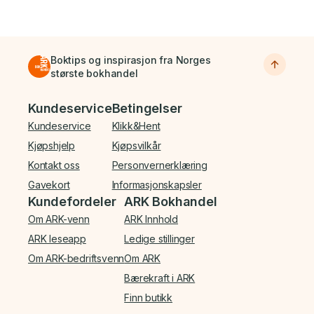
Boktips og inspirasjon fra Norges
største bokhandel
Bunnmeny
Kundeservice
Betingelser
Kundeservice
Klikk&Hent
Kjøpshjelp
Kjøpsvilkår
Kontakt oss
Personvernerklæring
Gavekort
Informasjonskapsler
Kundefordeler
ARK Bokhandel
Om ARK-venn
ARK Innhold
ARK leseapp
Ledige stillinger
Om ARK-bedriftsvenn
Om ARK
Bærekraft i ARK
Finn butikk