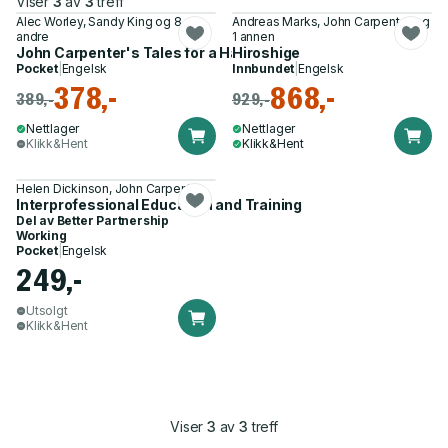
Viser
3
av
3
treff
Alec Worley, Sandy King og 8
Andreas Marks, John Carpenter og
andre
1 annen
John Carpenter's Tales for a Halloween Night
Hiroshige
Pocket
|
Engelsk
Innbundet
|
Engelsk
378,-
868,-
389,-
929,-
Nettlager
Nettlager
Klikk&Hent
Klikk&Hent
Helen Dickinson, John Carpenter
Interprofessional Education and Training
Del av
Better Partnership
Working
Pocket
|
Engelsk
249,-
Utsolgt
Klikk&Hent
Viser
3
av
3
treff