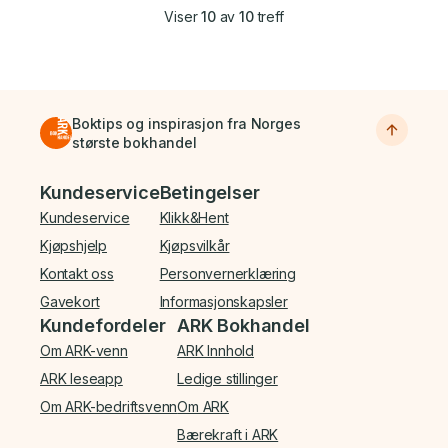
Viser
10
av
10
treff
Boktips og inspirasjon fra Norges
største bokhandel
Bunnmeny
Kundeservice
Betingelser
Kundeservice
Klikk&Hent
Kjøpshjelp
Kjøpsvilkår
Kontakt oss
Personvernerklæring
Gavekort
Informasjonskapsler
Kundefordeler
ARK Bokhandel
Om ARK-venn
ARK Innhold
ARK leseapp
Ledige stillinger
Om ARK-bedriftsvenn
Om ARK
Bærekraft i ARK