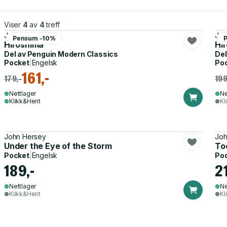
Viser
4
av
4
treff
John Hersey
Joh
Pensum -10%
Hiroshima
Hi
Del av
Penguin Modern Classics
Del
Pocket
|
Engelsk
Po
161,-
179,-
199
Nettlager
Ne
Klikk&Hent
Kl
John Hersey
Joh
Under the Eye of the Storm
To
Pocket
|
Engelsk
Po
189,-
2
Nettlager
Ne
Klikk&Hent
Kl