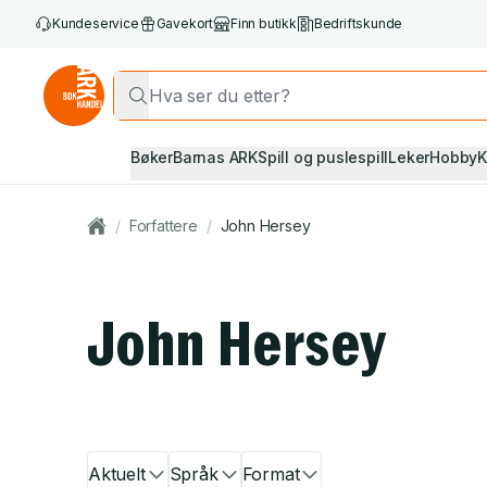
Kundeservice
Gavekort
Finn butikk
Bedriftskunde
Bøker
Barnas ARK
Spill og puslespill
Leker
Hobby
K
/
Forfattere
/
John Hersey
John Hersey
Aktuelt
Språk
Format