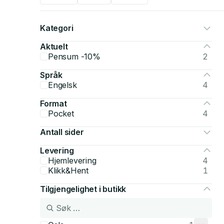
Kategori
Aktuelt
Pensum -10%
2
Språk
Engelsk
4
Format
Pocket
4
Antall sider
Levering
Hjemlevering
4
Klikk&Hent
1
Tilgjengelighet i butikk