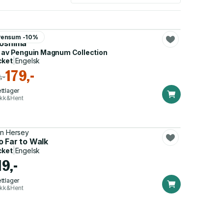
n Hersey
Pensum -10%
roshima
 av
Penguin Magnum Collection
cket
|
Engelsk
179,-
,-
ttlager
ikk&Hent
n Hersey
o Far to Walk
cket
|
Engelsk
19,-
ttlager
ikk&Hent