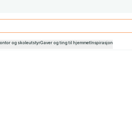
Studiestart! Alle* pensumbøker -20%
Se utvalget her
ontor og skoleutstyr
Gaver og ting til hjemmet
Inspirasjon