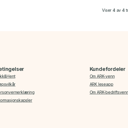
Viser
4
av
4
t
etingelser
Kundefordeler
ikk&Hent
Om ARK-venn
øpsvilkår
ARK leseapp
rsonvernerklæring
Om ARK-bedriftsven
formasjonskapsler