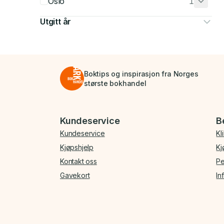
Oslo
1
Utgitt år
Boktips og inspirasjon fra Norges
største bokhandel
Bunnmeny
Kundeservice
B
Kundeservice
Kl
Kjøpshjelp
Kj
Kontakt oss
Pe
Gavekort
In