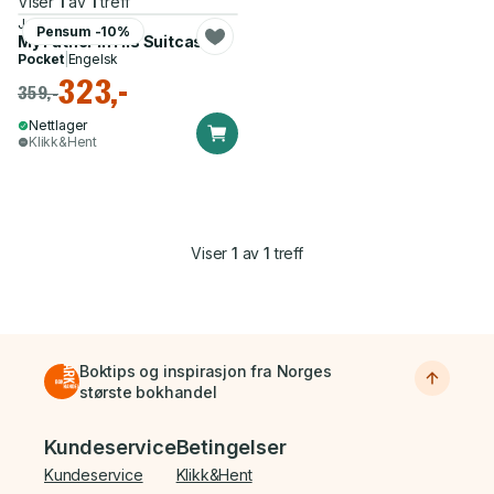
Viser
1
av
1
treff
John K. Corner
Pensum -10%
My Father in His Suitcase
Pocket
|
Engelsk
323,-
359,-
Nettlager
Klikk&Hent
Viser
1
av
1
treff
Boktips og inspirasjon fra Norges
største bokhandel
Bunnmeny
Kundeservice
Betingelser
Kundeservice
Klikk&Hent