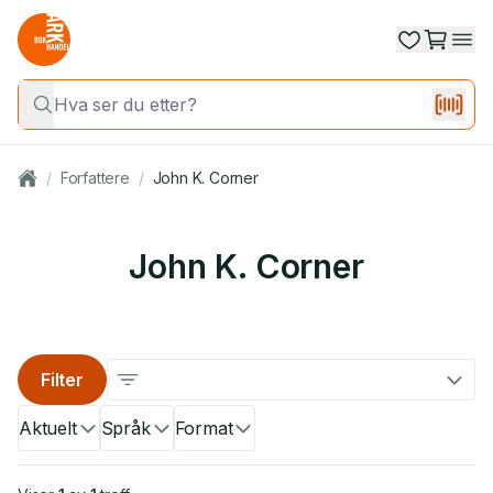
/
Forfattere
/
John K. Corner
John K. Corner
Filter
Aktuelt
Språk
Format