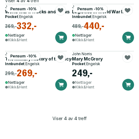
Viser
4
av
4
treff
John Norris
John Norris
Pensum -10%
Pensum -10%
World War II Trucks and Tanks
Logistics in World War II
Pocket
|
Engelsk
Innbundet
|
Engelsk
332,-
440,-
369,-
489,-
Nettlager
Nettlager
Klikk&Hent
Klikk&Hent
John Norris
John Norris
Pensum -10%
The Military History of the Bicycle
Mary McGrory
Innbundet
|
Engelsk
Pocket
|
Engelsk
269,-
249,-
299,-
Nettlager
Nettlager
Klikk&Hent
Klikk&Hent
Viser
4
av
4
treff