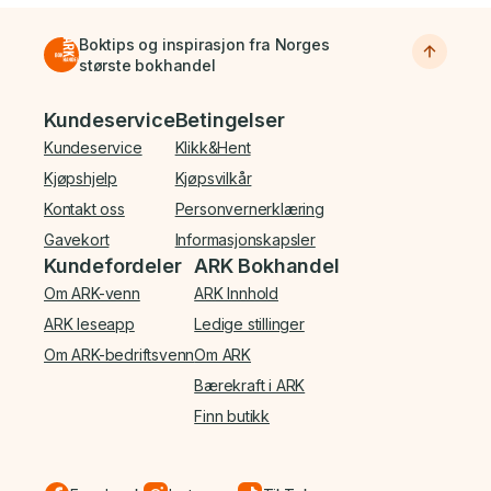
Boktips og inspirasjon fra Norges
største bokhandel
Bunnmeny
Kundeservice
Betingelser
Kundeservice
Klikk&Hent
Kjøpshjelp
Kjøpsvilkår
Kontakt oss
Personvernerklæring
Gavekort
Informasjonskapsler
Kundefordeler
ARK Bokhandel
Om ARK-venn
ARK Innhold
ARK leseapp
Ledige stillinger
Om ARK-bedriftsvenn
Om ARK
Bærekraft i ARK
Finn butikk