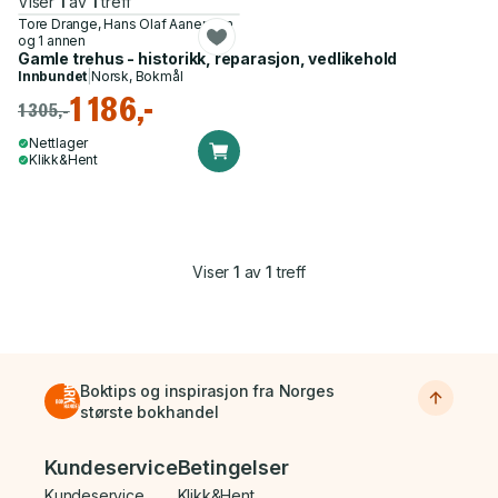
Viser
1
av
1
treff
Tore Drange, Hans Olaf Aanensen
og 1 annen
Gamle trehus - historikk, reparasjon, vedlikehold
Innbundet
|
Norsk, Bokmål
1 186,-
1 305,-
Nettlager
Klikk&Hent
Viser
1
av
1
treff
Boktips og inspirasjon fra Norges
største bokhandel
Bunnmeny
Kundeservice
Betingelser
Kundeservice
Klikk&Hent