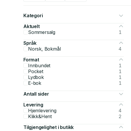
Kategori
Aktuelt
Sommersalg
1
Språk
Norsk, Bokmål
4
Format
Innbundet
1
Pocket
1
Lydbok
1
E-bok
1
Antall sider
Levering
Hjemlevering
4
Klikk&Hent
2
Tilgjengelighet i butikk