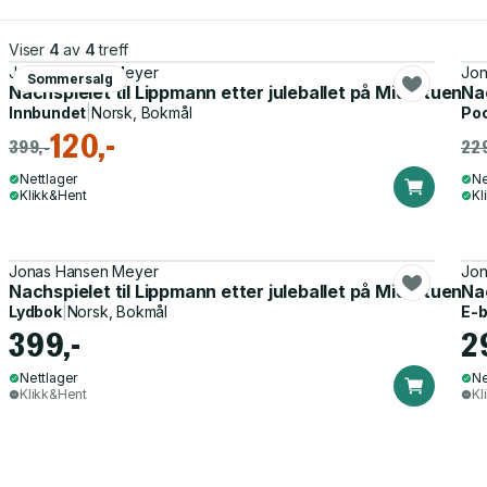
Viser
4
av
4
treff
Jonas Hansen Meyer
Jon
Sommersalg
Nachspielet til Lippmann etter juleballet på Midtstuen s
Nac
Innbundet
|
Norsk, Bokmål
Po
120,-
399,-
229
Nettlager
Ne
Klikk&Hent
Kl
Jonas Hansen Meyer
Jon
Nachspielet til Lippmann etter juleballet på Midtstuen sk
Nac
Lydbok
|
Norsk, Bokmål
E-
399,-
2
Nettlager
Ne
Klikk&Hent
Kl