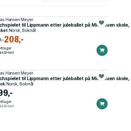
as Hansen Meyer
kole, 1998 - roman
hspielet til Lippmann etter juleballet på Midtstuen skole
cket
|
Norsk, Bokmål
208,-
,-
ttlager
ikk&Hent
as Hansen Meyer
ole, 1998
hspielet til Lippmann etter juleballet på Midtstuen skole
bok
|
Norsk, Bokmål
99,-
ttlager
ikk&Hent