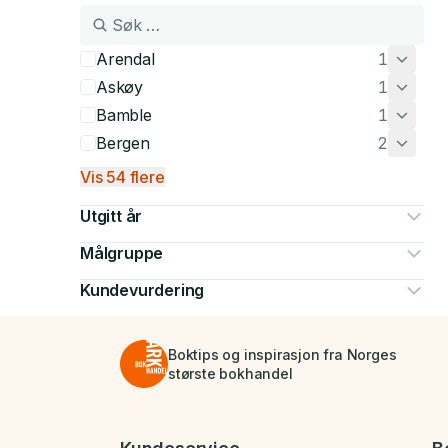
Arendal
1
Askøy
1
Bamble
1
Bergen
2
Vis 54 flere
Utgitt år
Målgruppe
Kundevurdering
Boktips og inspirasjon fra Norges
største bokhandel
Bunnmeny