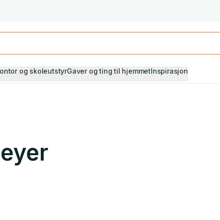
Studiestart! Alle* pensumbøker -20%
Se utvalget her
ontor og skoleutstyr
Gaver og ting til hjemmet
Inspirasjon
eyer