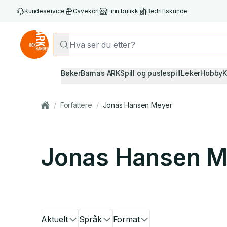
Kundeservice
Gavekort
Finn butikk
Bedriftskunde
Bøker
Barnas ARK
Spill og puslespill
Leker
Hobby
K
/
Forfattere
/
Jonas Hansen Meyer
Jonas Hansen M
Aktuelt
Språk
Format