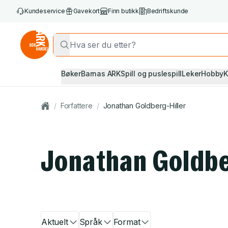
Kundeservice
Gavekort
Finn butikk
Bedriftskunde
Bøker
Barnas ARK
Spill og puslespill
Leker
Hobby
K
/
Forfattere
/
Jonathan Goldberg-Hiller
Jonathan Goldbe
Aktuelt
Språk
Format