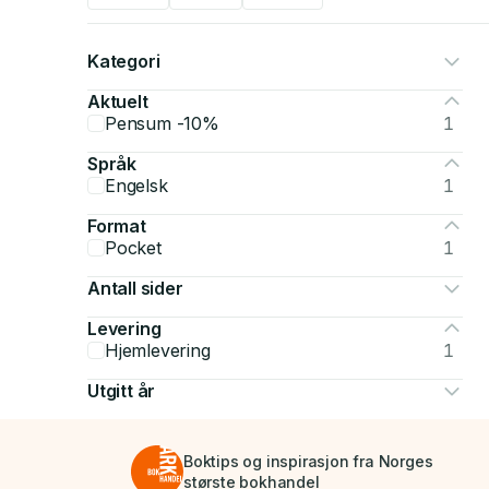
Kategori
Aktuelt
Pensum -10%
1
Språk
Engelsk
1
Format
Pocket
1
Antall sider
Levering
Hjemlevering
1
Utgitt år
Boktips og inspirasjon fra Norges
største bokhandel