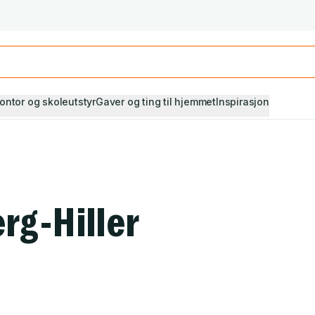
Studiestart! Alle* pensumbøker -20%
Se utvalget her
ontor og skoleutstyr
Gaver og ting til hjemmet
Inspirasjon
rg-Hiller