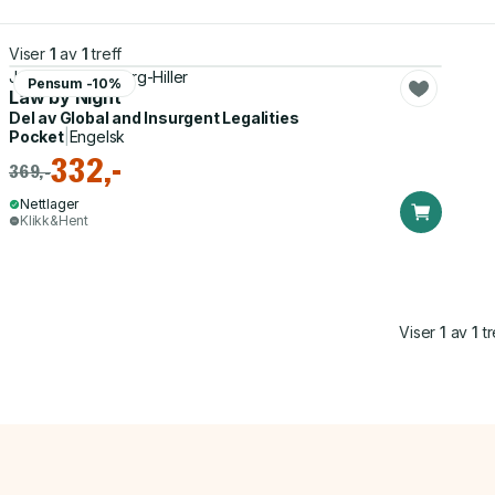
Viser
1
av
1
treff
Jonathan Goldberg-Hiller
Pensum -10%
Law by Night
Del av
Global and Insurgent Legalities
Pocket
|
Engelsk
332,-
369,-
Nettlager
Klikk&Hent
Viser
1
av
1
tr