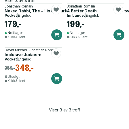
Viser
3
av
3
treff
Jonathan Romain
Jonathan Romain
Naked Rabbi, The – His Colourful Life, Campaigns and Contro
A Better Death
Pocket
|
Engelsk
Innbundet
|
Engelsk
179,-
199,-
Nettlager
Nettlager
Klikk&Hent
Klikk&Hent
David Mitchell, Jonathan Romain
Inclusive Judaism
Pocket
|
Engelsk
348,-
359,-
Utsolgt
Klikk&Hent
Viser
3
av
3
treff