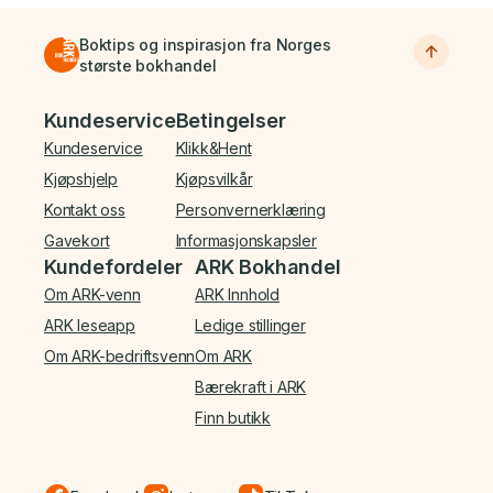
Boktips og inspirasjon fra Norges
største bokhandel
Bunnmeny
Kundeservice
Betingelser
Kundeservice
Klikk&Hent
Kjøpshjelp
Kjøpsvilkår
Kontakt oss
Personvernerklæring
Gavekort
Informasjonskapsler
Kundefordeler
ARK Bokhandel
Om ARK-venn
ARK Innhold
ARK leseapp
Ledige stillinger
Om ARK-bedriftsvenn
Om ARK
Bærekraft i ARK
Finn butikk