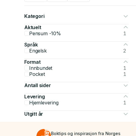
Kategori
Aktuelt
Pensum -10%
1
Språk
Engelsk
2
Format
Innbundet
1
Pocket
1
Antall sider
Levering
Hjemlevering
1
Utgitt år
Boktips og inspirasjon fra Norges