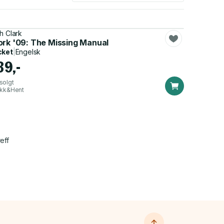
h Clark
ork '09: The Missing Manual
cket
|
Engelsk
39,-
solgt
ikk&Hent
eff