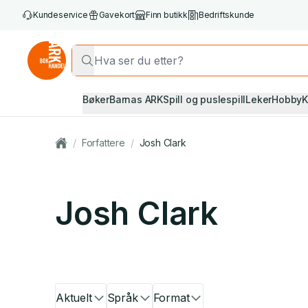
Kundeservice
Gavekort
Finn butikk
Bedriftskunde
Bøker
Barnas ARK
Spill og puslespill
Leker
Hobby
K
/
Forfattere
/
Josh Clark
Josh Clark
Aktuelt
Språk
Format