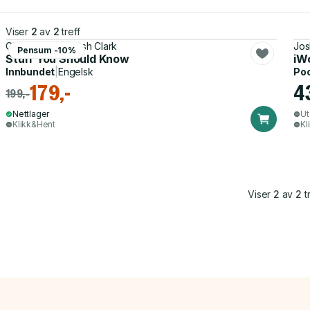
Viser
2
av
2
treff
Chuck Bryant, Josh Clark
Jos
Pensum -10%
Stuff You Should Know
iW
Innbundet
|
Engelsk
Po
179,-
4
199,-
Nettlager
Ut
Klikk&Hent
Kl
Viser
2
av
2
tr