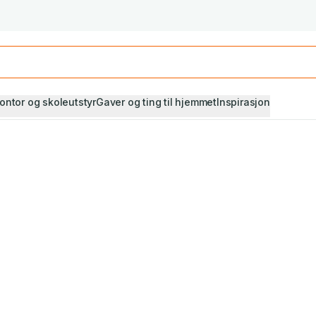
Studiestart! Alle* pensumbøker -20%
Se utvalget her
ontor og skoleutstyr
Gaver og ting til hjemmet
Inspirasjon