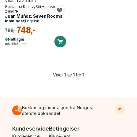
Viser
1
av
1
treff
Guillaume Kientz, Siri Hustvedt og
2 andre
Juan Muñoz: Seven Rooms
Innbundet
|
Engelsk
748,-
799,-
Nettlager
Klikk&Hent
Viser
1
av
1
treff
Boktips og inspirasjon fra Norges
største bokhandel
Bunnmeny
Kundeservice
Betingelser
Kundeservice
Klikk&Hent