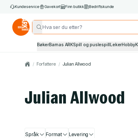
Kundeservice
Gavekort
Finn butikk
Bedriftskunde
Bøker
Barnas ARK
Spill og puslespill
Leker
Hobby
K
/
Forfattere
/
Julian Allwood
Julian Allwood
Språk
Format
Levering