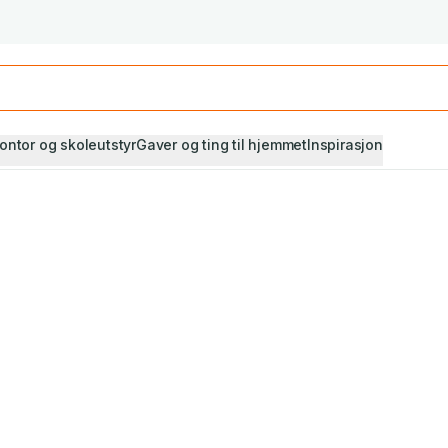
Studiestart! Alle* pensumbøker -20%
Se utvalget her
ontor og skoleutstyr
Gaver og ting til hjemmet
Inspirasjon