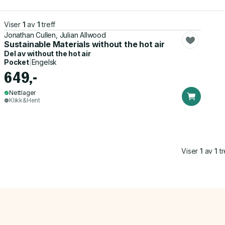
Viser
1
av
1
treff
Jonathan Cullen, Julian Allwood
Sustainable Materials without the hot air
Del av
without the hot air
Pocket
|
Engelsk
649,-
Nettlager
Klikk&Hent
Viser
1
av
1
tr