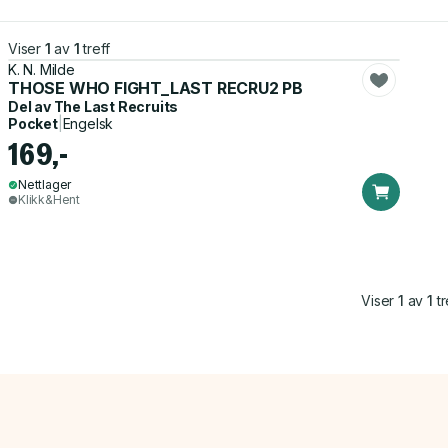
Viser
1
av
1
treff
K. N. Milde
THOSE WHO FIGHT_LAST RECRU2 PB
Del av
The Last Recruits
Pocket
|
Engelsk
169,-
Nettlager
Klikk&Hent
Viser
1
av
1
tr