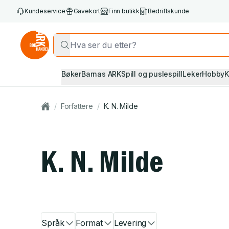
Kundeservice
Gavekort
Finn butikk
Bedriftskunde
Bøker
Barnas ARK
Spill og puslespill
Leker
Hobby
K
/
Forfattere
/
K. N. Milde
K. N. Milde
Språk
Format
Levering