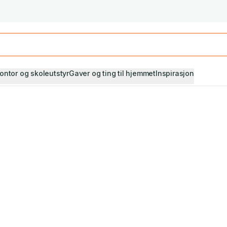
Studiestart! Alle* pensumbøker -20%
Se utvalget her
ontor og skoleutstyr
Gaver og ting til hjemmet
Inspirasjon