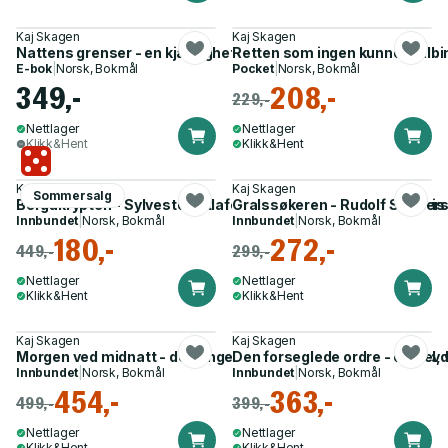
Kaj Skagen
Kaj Skagen
Nattens grenser - en kjærlighetshistorie : roman
Retten som ingen kunne målbind
E-bok
|
Norsk, Bokmål
Pocket
|
Norsk, Bokmål
349,-
208,-
229,-
Nettlager
Nettlager
Klikk&Hent
Klikk&Hent
Kaj Skagen
Kaj Skagen
Sommersalg
Bergakrypten - Sylvester Litlafosses erindringer om Sudrøyi
Gralssøkeren - Rudolf Steiner
Innbundet
|
Norsk, Bokmål
Innbundet
|
Norsk, Bokmål
180,-
272,-
449,-
299,-
Nettlager
Nettlager
Klikk&Hent
Klikk&Hent
Kaj Skagen
Kaj Skagen
Morgen ved midnatt - den unge Rudolf Steiners liv og samtid, 
Den forseglede ordre - opplev
Innbundet
|
Norsk, Bokmål
Innbundet
|
Norsk, Bokmål
454,-
363,-
499,-
399,-
Nettlager
Nettlager
Klikk&Hent
Klikk&Hent