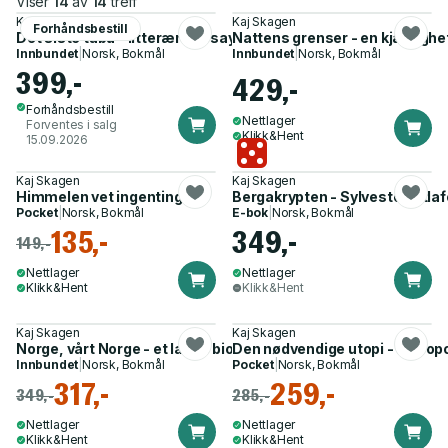
Viser
14
av
14
treff
Kaj Skagen
Kaj Skagen
Forhåndsbestill
Det siste tabu - litterære essay
Nattens grenser - en kjærlighe
Innbundet
|
Norsk, Bokmål
Innbundet
|
Norsk, Bokmål
399,-
429,-
Forhåndsbestill
Nettlager
Forventes i salg
Klikk&Hent
15.09.2026
Kaj Skagen
Kaj Skagen
Himmelen vet ingenting
Bergakrypten - Sylvester Litl
Pocket
|
Norsk, Bokmål
E-bok
|
Norsk, Bokmål
135,-
349,-
149,-
Nettlager
Nettlager
Klikk&Hent
Klikk&Hent
Kaj Skagen
Kaj Skagen
Norge, vårt Norge - et lands biografi
Den nødvendige utopi - antrop
Innbundet
|
Norsk, Bokmål
Pocket
|
Norsk, Bokmål
317,-
259,-
349,-
285,-
Nettlager
Nettlager
Klikk&Hent
Klikk&Hent