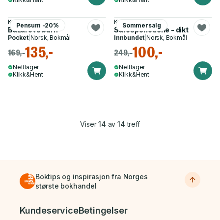
Kaj Skagen
Kaj Skagen
Pensum -20%
Sommersalg
Bazarovs barn
Sarosperiodene - dikt
Pocket
|
Norsk, Bokmål
Innbundet
|
Norsk, Bokmål
135,-
100,-
169,-
249,-
Nettlager
Nettlager
Klikk&Hent
Klikk&Hent
Viser
14
av
14
treff
Boktips og inspirasjon fra Norges
største bokhandel
Bunnmeny
Kundeservice
Betingelser