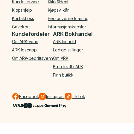
Kundeservice
Klikk&Hent
Kjøpshjelp
Kjøpsvilkår
Kontakt oss
Personvernerklæring
Gavekort
Informasjonskapsler
Kundefordeler
ARK Bokhandel
Om ARK-venn
ARK Innhold
ARK leseapp
Ledige stillinger
Om ARK-bedriftsvenn
Om ARK
Bærekraft i ARK
Finn butikk
Facebook
Instagram
TikTok