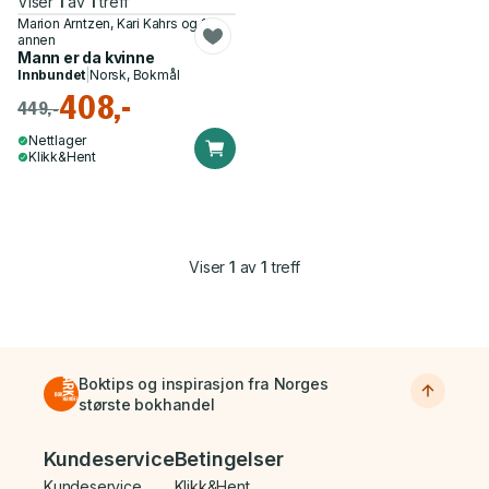
Viser
1
av
1
treff
Marion Arntzen, Kari Kahrs og 1
annen
Mann er da kvinne
Innbundet
|
Norsk, Bokmål
408,-
449,-
Nettlager
Klikk&Hent
Viser
1
av
1
treff
Boktips og inspirasjon fra Norges
største bokhandel
Bunnmeny
Kundeservice
Betingelser
Kundeservice
Klikk&Hent