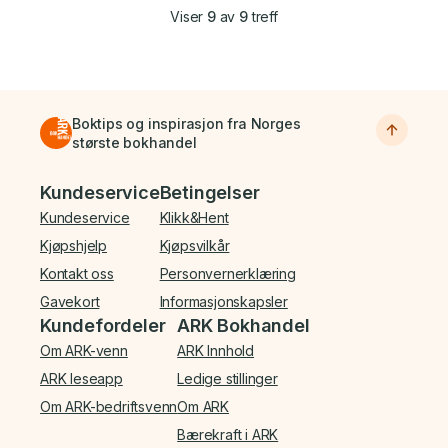
Viser
9
av
9
treff
Boktips og inspirasjon fra Norges
største bokhandel
Bunnmeny
Kundeservice
Betingelser
Kundeservice
Klikk&Hent
Kjøpshjelp
Kjøpsvilkår
Kontakt oss
Personvernerklæring
Gavekort
Informasjonskapsler
Kundefordeler
ARK Bokhandel
Om ARK-venn
ARK Innhold
ARK leseapp
Ledige stillinger
Om ARK-bedriftsvenn
Om ARK
Bærekraft i ARK