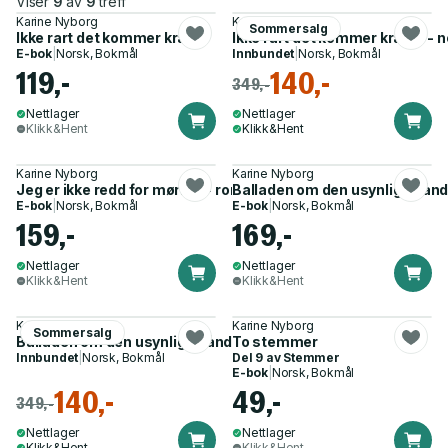
Viser
9
av
9
treff
Karine Nyborg
Karine Nyborg
Sommersalg
Ikke rart det kommer kråker
Ikke rart det kommer kråker - n
E-bok
|
Norsk, Bokmål
Innbundet
|
Norsk, Bokmål
119,-
140,-
349,-
Nettlager
Nettlager
Klikk&Hent
Klikk&Hent
Karine Nyborg
Karine Nyborg
Jeg er ikke redd for mørket - roman
Balladen om den usynlige hånd 
E-bok
|
Norsk, Bokmål
E-bok
|
Norsk, Bokmål
159,-
169,-
Nettlager
Nettlager
Klikk&Hent
Klikk&Hent
Karine Nyborg
Karine Nyborg
Sommersalg
Balladen om den usynlige hånd - noveller
To stemmer
Innbundet
|
Norsk, Bokmål
Del 9 av
Stemmer
E-bok
|
Norsk, Bokmål
140,-
49,-
349,-
Nettlager
Nettlager
Klikk&Hent
Klikk&Hent