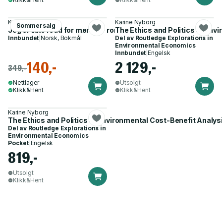
Karine Nyborg
Karine Nyborg
Sommersalg
Jeg er ikke redd for mørket - roman
The Ethics and Politics of Env
Innbundet
|
Norsk, Bokmål
Del av
Routledge Explorations in
Environmental Economics
Innbundet
|
Engelsk
140,-
2 129,-
349,-
Nettlager
Utsolgt
Klikk&Hent
Klikk&Hent
Karine Nyborg
The Ethics and Politics of Environmental Cost-Benefit Analys
Del av
Routledge Explorations in
Environmental Economics
Pocket
|
Engelsk
819,-
Utsolgt
Klikk&Hent