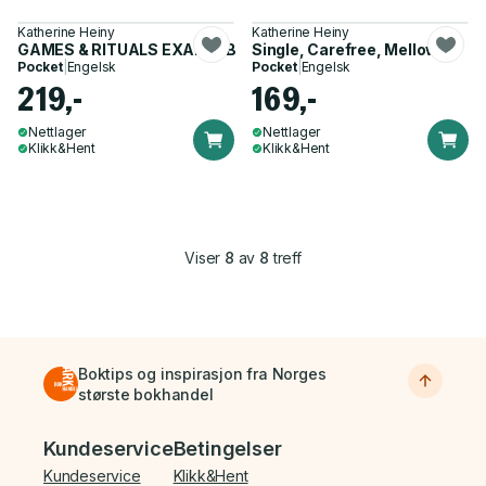
Katherine Heiny
Katherine Heiny
GAMES & RITUALS EXAIIE PB
Single, Carefree, Mellow
Pocket
|
Engelsk
Pocket
|
Engelsk
219,-
169,-
Nettlager
Nettlager
Klikk&Hent
Klikk&Hent
Viser
8
av
8
treff
Boktips og inspirasjon fra Norges
største bokhandel
Bunnmeny
Kundeservice
Betingelser
Kundeservice
Klikk&Hent