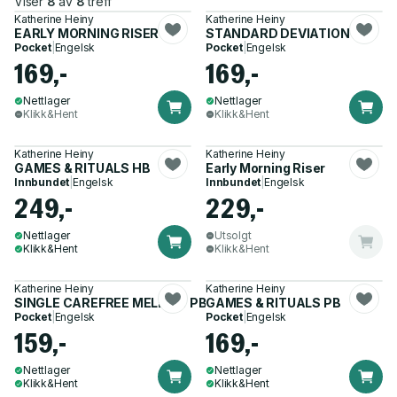
Viser
8
av
8
treff
Katherine Heiny
Katherine Heiny
EARLY MORNING RISER PB
STANDARD DEVIATION PB
Pocket
|
Engelsk
Pocket
|
Engelsk
169,-
169,-
Nettlager
Nettlager
Klikk&Hent
Klikk&Hent
Katherine Heiny
Katherine Heiny
GAMES & RITUALS HB
Early Morning Riser
Innbundet
|
Engelsk
Innbundet
|
Engelsk
249,-
229,-
Nettlager
Utsolgt
Klikk&Hent
Klikk&Hent
Katherine Heiny
Katherine Heiny
SINGLE CAREFREE MELLOW PB
GAMES & RITUALS PB
Pocket
|
Engelsk
Pocket
|
Engelsk
159,-
169,-
Nettlager
Nettlager
Klikk&Hent
Klikk&Hent