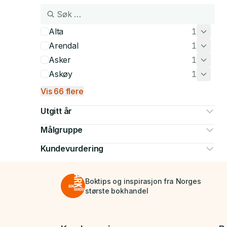
Alta
1
Arendal
1
Asker
1
Askøy
1
Vis 66 flere
Utgitt år
Målgruppe
Kundevurdering
Boktips og inspirasjon fra Norges
største bokhandel