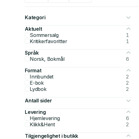
Kategori
Aktuelt
Sommersalg
1
Kritikerfavoritter
1
Språk
Norsk, Bokmål
6
Format
Innbundet
2
E-bok
2
Lydbok
2
Antall sider
Levering
Hjemlevering
6
Klikk&Hent
2
Tilgjengelighet i butikk