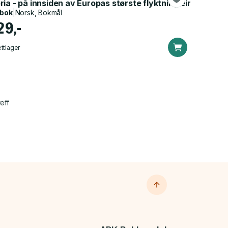
ia - på innsiden av Europas største flyktningleir
dbok
|
Norsk, Bokmål
29,-
ttlager
eff