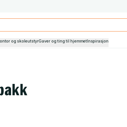
Studiestart! Alle* pensumbøker -20%
Se utvalget her
ontor og skoleutstyr
Gaver og ting til hjemmet
Inspirasjon
ubakk