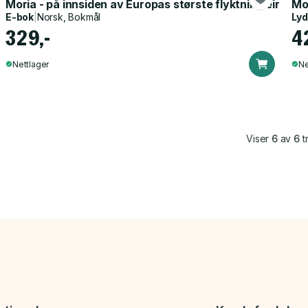
Moria - på innsiden av Europas største flyktningleir
Mor
E-bok
|
Norsk, Bokmål
Ly
329,-
4
Nettlager
Ne
Viser
6
av
6
tr