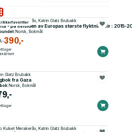
o Kulset Merakerås, Katrin Glatz Brubakk
ritikerfavoritter
 traumer og håp
ia - på innsiden av Europas største flyktningleir : 2015-2
bundet
|
Norsk, Bokmål
390,-
,-
ttlager
ikk&Hent
rin Glatz Brubakk
gbok fra Gaza
dbok
|
Norsk, Bokmål
79,-
ttlager
o Kulset Merakerås, Katrin Glatz Brubakk