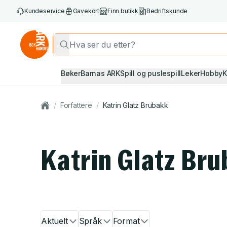
Kundeservice
Gavekort
Finn butikk
Bedriftskunde
Bøker
Barnas ARK
Spill og puslespill
Leker
Hobby
K
/
Forfattere
/
Katrin Glatz Brubakk
Katrin Glatz Br
Aktuelt
Språk
Format