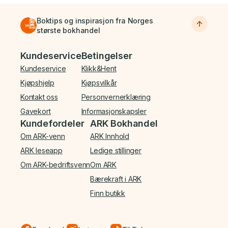
Boktips og inspirasjon fra Norges
største bokhandel
Bunnmeny
Kundeservice
Betingelser
Kundeservice
Klikk&Hent
Kjøpshjelp
Kjøpsvilkår
Kontakt oss
Personvernerklæring
Gavekort
Informasjonskapsler
Kundefordeler
ARK Bokhandel
Om ARK-venn
ARK Innhold
ARK leseapp
Ledige stillinger
Om ARK-bedriftsvenn
Om ARK
Bærekraft i ARK
Finn butikk