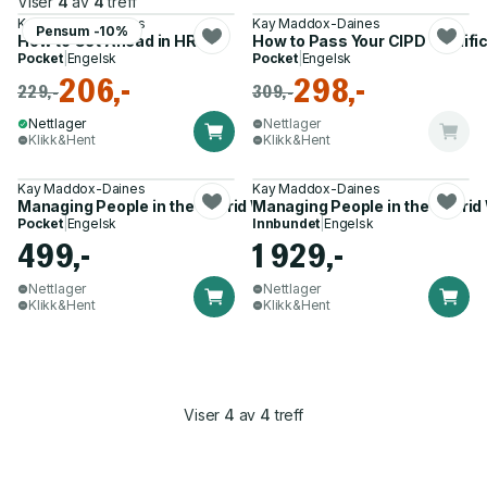
Viser
4
av
4
treff
Kay Maddox-Daines
Kay Maddox-Daines
Pensum -10%
How to Get Ahead in HR
How to Pass Your CIPD Qualifi
Pocket
|
Engelsk
Pocket
|
Engelsk
206,-
298,-
229,-
309,-
Nettlager
Nettlager
Klikk&Hent
Klikk&Hent
Kay Maddox-Daines
Kay Maddox-Daines
Managing People in the Hybrid Workplace
Managing People in the Hybrid
Pocket
|
Engelsk
Innbundet
|
Engelsk
499,-
1 929,-
Nettlager
Nettlager
Klikk&Hent
Klikk&Hent
Viser
4
av
4
treff