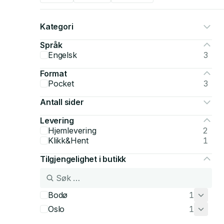
Kategori
Språk
Engelsk
3
Format
Pocket
3
Antall sider
Levering
Hjemlevering
2
Klikk&Hent
1
Tilgjengelighet i butikk
Bodø
1
Oslo
1