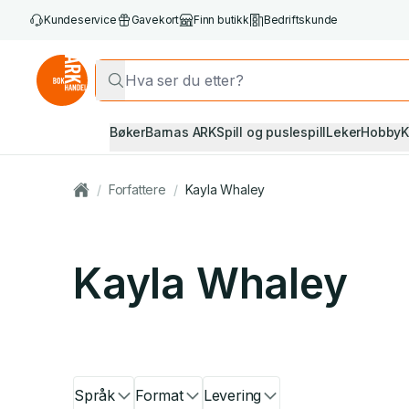
Kundeservice
Gavekort
Finn butikk
Bedriftskunde
Bøker
Barnas ARK
Spill og puslespill
Leker
Hobby
K
/
Forfattere
/
Kayla Whaley
Kayla Whaley
Språk
Format
Levering