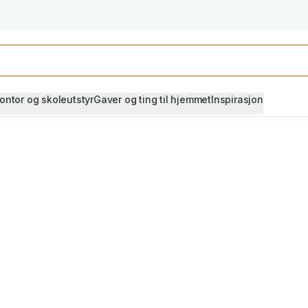
Studiestart! Alle* pensumbøker -20%
Se utvalget her
ontor og skoleutstyr
Gaver og ting til hjemmet
Inspirasjon