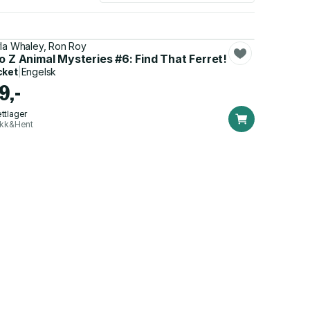
la Whaley, Ron Roy
o Z Animal Mysteries #6: Find That Ferret!
cket
|
Engelsk
9,-
ttlager
ikk&Hent