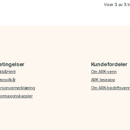
Viser
3
av
3
tr
etingelser
Kundefordeler
ikk&Hent
Om ARK-venn
øpsvilkår
ARK leseapp
rsonvernerklæring
Om ARK-bedriftsven
formasjonskapsler