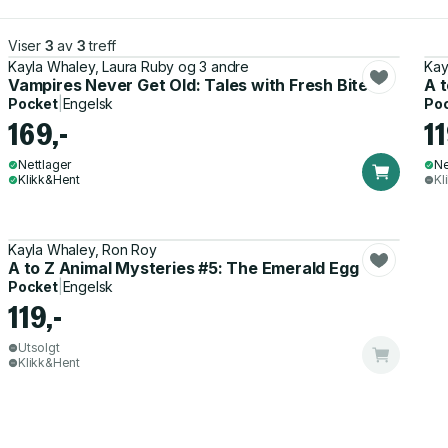
Viser
3
av
3
treff
Kayla Whaley, Laura Ruby og 3 andre
Kay
Vampires Never Get Old: Tales with Fresh Bite
A t
Pocket
|
Engelsk
Po
169,-
11
Nettlager
Ne
Klikk&Hent
Kl
Kayla Whaley, Ron Roy
A to Z Animal Mysteries #5: The Emerald Egg
Pocket
|
Engelsk
119,-
Utsolgt
Klikk&Hent