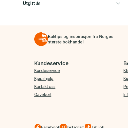
Utgitt år
Boktips og inspirasjon fra Norges
største bokhandel
Bunnmeny
Kundeservice
B
Kundeservice
Kl
Kjøpshjelp
Kj
Kontakt oss
Pe
Gavekort
In
Facebook
Instagram
TikTok