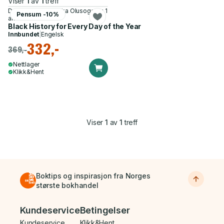
Viser
1
av
1
treff
David Olusoga, Yinka Olusoga og 1
Pensum -10%
annen
Black History for Every Day of the Year
Innbundet
|
Engelsk
332,-
369,-
Nettlager
Klikk&Hent
Viser
1
av
1
treff
Boktips og inspirasjon fra Norges
største bokhandel
Bunnmeny
Kundeservice
Betingelser
Kundeservice
Klikk&Hent