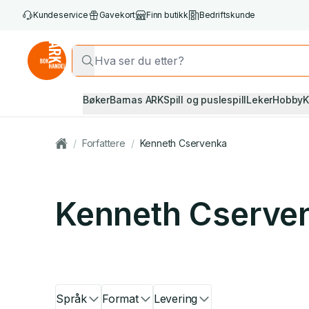
Kundeservice
Gavekort
Finn butikk
Bedriftskunde
Bøker
Barnas ARK
Spill og puslespill
Leker
Hobby
K
/
Forfattere
/
Kenneth Cservenka
Kenneth Cserve
Språk
Format
Levering