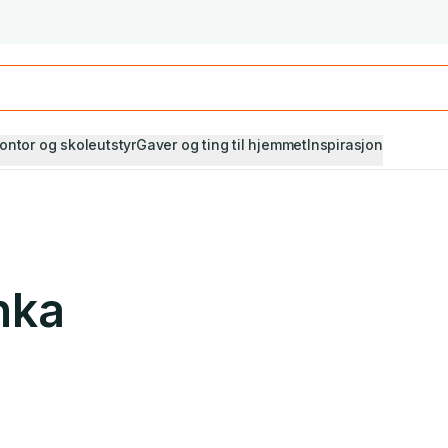
Studiestart! Alle* pensumbøker -20%
Se utvalget her
ontor og skoleutstyr
Gaver og ting til hjemmet
Inspirasjon
nka