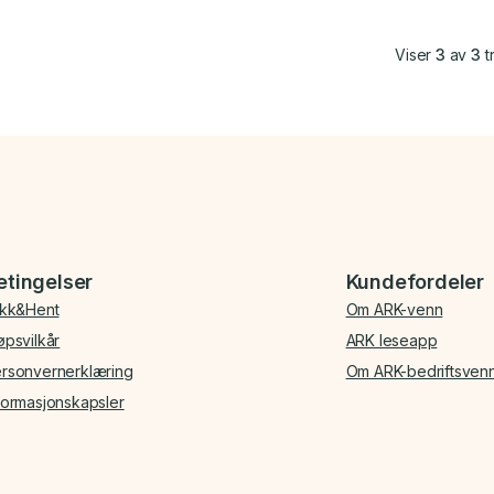
Viser
3
av
3
tr
etingelser
Kundefordeler
ikk&Hent
Om ARK-venn
øpsvilkår
ARK leseapp
rsonvernerklæring
Om ARK-bedriftsven
formasjonskapsler