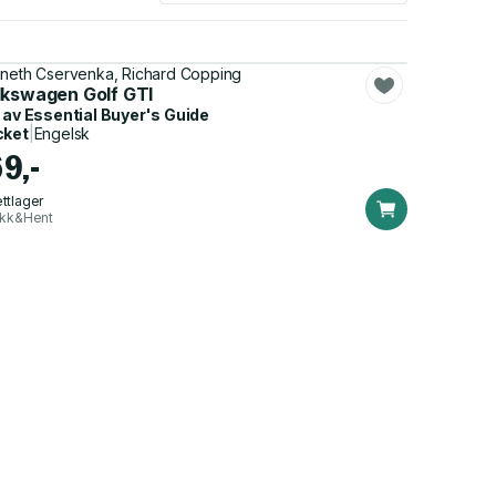
neth Cservenka, Richard Copping
lkswagen Golf GTI
 av
Essential Buyer's Guide
cket
|
Engelsk
69,-
ttlager
ikk&Hent