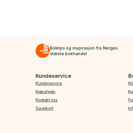
Boktips og inspirasjon fra Norges
største bokhandel
Bunnmeny
Kundeservice
B
Kundeservice
Kl
Kjøpshjelp
Kj
Kontakt oss
Pe
Gavekort
In