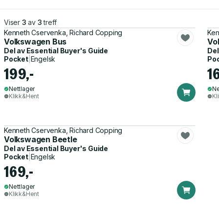
Viser
3
av
3
treff
Kenneth Cservenka, Richard Copping
Ken
Volkswagen Bus
Vo
Del av
Essential Buyer's Guide
Del
Pocket
|
Engelsk
Po
199,-
1
Nettlager
Ne
Klikk&Hent
Kl
Kenneth Cservenka, Richard Copping
Volkswagen Beetle
Del av
Essential Buyer's Guide
Pocket
|
Engelsk
169,-
Nettlager
Klikk&Hent