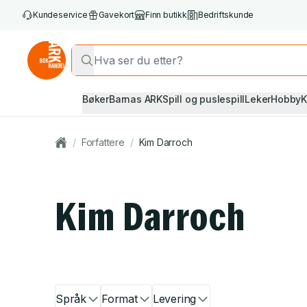
Kundeservice
Gavekort
Finn butikk
Bedriftskunde
Bøker
Barnas ARK
Spill og puslespill
Leker
Hobby
K
/
Forfattere
/
Kim Darroch
Kim Darroch
Språk
Format
Levering