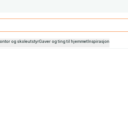
Studiestart! Alle* pensumbøker -20%
Se utvalget her
ontor og skoleutstyr
Gaver og ting til hjemmet
Inspirasjon