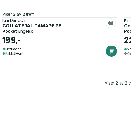
Viser
2
av
2
treff
Kim Darroch
Kim
COLLATERAL DAMAGE PB
Co
Pocket
|
Engelsk
Po
199,-
2
Nettlager
Ne
Klikk&Hent
Kl
Viser
2
av
2
tr