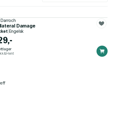
 Darroch
llateral Damage
cket
|
Engelsk
29,-
ttlager
ikk&Hent
eff