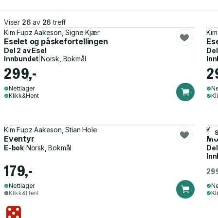
Viser
26
av
26
treff
Kim Fupz Aakeson, Signe Kjær
Kim
Eselet og påskefortellingen
Es
Del 2 av
Esel
Del
Innbundet
|
Norsk, Bokmål
Inn
299,-
2
Nettlager
Ne
Klikk&Hent
Kl
Kim Fupz Aakeson, Stian Hole
Kim
Eventyr
Mo
E-bok
|
Norsk, Bokmål
Del
Inn
179,-
299
Nettlager
Ne
Klikk&Hent
Kl