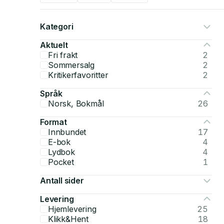
Kategori
Aktuelt
Fri frakt
2
Sommersalg
2
Kritikerfavoritter
2
Språk
Norsk, Bokmål
26
Format
Innbundet
17
E-bok
4
Lydbok
4
Pocket
1
Antall sider
Levering
Hjemlevering
25
Klikk&Hent
18