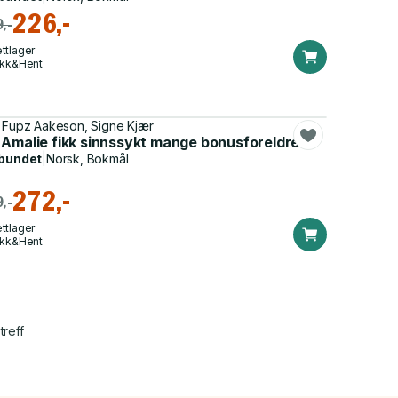
226,-
,-
ttlager
ikk&Hent
 Fupz Aakeson, Signe Kjær
 Amalie fikk sinnssykt mange bonusforeldre
bundet
|
Norsk, Bokmål
272,-
,-
ttlager
ikk&Hent
treff