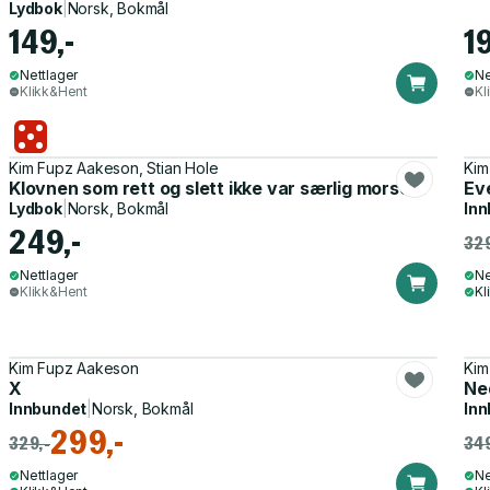
Lydbok
|
Norsk, Bokmål
149,-
1
Nettlager
Ne
Klikk&Hent
Kl
Kim Fupz Aakeson, Stian Hole
Kim
Klovnen som rett og slett ikke var særlig morsom
Ev
Lydbok
|
Norsk, Bokmål
Inn
249,-
329
Nettlager
Ne
Klikk&Hent
Kl
Kim Fupz Aakeson
Kim
X
Ned
Innbundet
|
Norsk, Bokmål
Inn
299,-
329,-
349
Nettlager
Ne