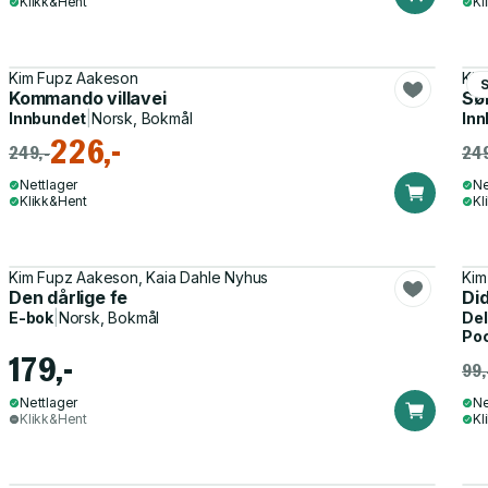
Klikk&Hent
Kl
Kim Fupz Aakeson
Kim
Kommando villavei
Sø
Innbundet
|
Norsk, Bokmål
Inn
226,-
249,-
249
Nettlager
Ne
Klikk&Hent
Kl
Kim Fupz Aakeson, Kaia Dahle Nyhus
Kim
Den dårlige fe
Di
E-bok
|
Norsk, Bokmål
Del
Po
179,-
99,
Nettlager
Ne
Klikk&Hent
Kl