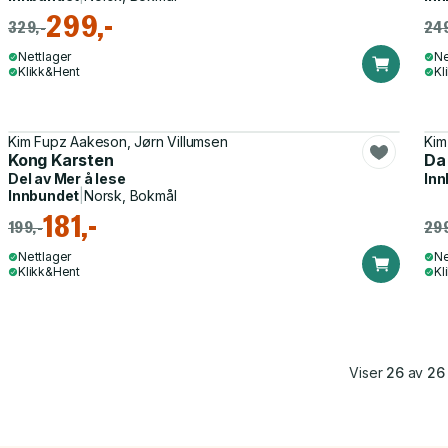
299,-
329,-
249
Nettlager
Ne
Klikk&Hent
Kl
Kim Fupz Aakeson, Jørn Villumsen
Kim
Kong Karsten
Da
Del av
Mer å lese
Inn
Innbundet
|
Norsk, Bokmål
181,-
199,-
299
Nettlager
Ne
Klikk&Hent
Kl
Viser
26
av
26