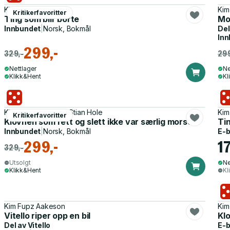
Kim Fupz Aakeson
Kim
Kritikerfavoritter
Ting som blir borte
Mo
Innbundet
|
Norsk, Bokmål
Del
Inn
299,-
329,-
299
Nettlager
Ne
Klikk&Hent
Kl
Kim Fupz Aakeson, Stian Hole
Kim
Kritikerfavoritter
Klovnen som rett og slett ikke var særlig morsom
Tin
Innbundet
|
Norsk, Bokmål
E-
299,-
17
329,-
Utsolgt
Ne
Klikk&Hent
Kl
Kim Fupz Aakeson
Kim
Vitello riper opp en bil
Klo
Del av
Vitello
E-