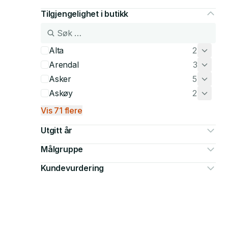
Tilgjengelighet i butikk
Alta
2
Arendal
3
Asker
5
Askøy
2
Vis 71 flere
Utgitt år
Målgruppe
Kundevurdering