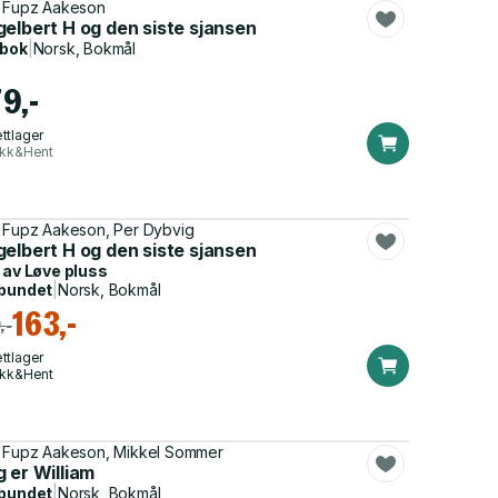
 Fupz Aakeson
elbert H og den siste sjansen
dbok
|
Norsk, Bokmål
9,-
ttlager
ikk&Hent
 Fupz Aakeson, Per Dybvig
elbert H og den siste sjansen
 av
Løve pluss
bundet
|
Norsk, Bokmål
163,-
,-
ttlager
ikk&Hent
 Fupz Aakeson, Mikkel Sommer
 er William
bundet
|
Norsk, Bokmål