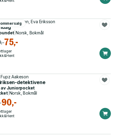
ikk&Hent
 Fupz Aakeson, Eva Eriksson
Sommersalg
ndag
bundet
|
Norsk, Bokmål
75,-
,-
ttlager
ikk&Hent
 Fupz Aakeson
driksen-detektivene
 av
Juniorpocket
cket
|
Norsk, Bokmål
90,-
-
ttlager
ikk&Hent