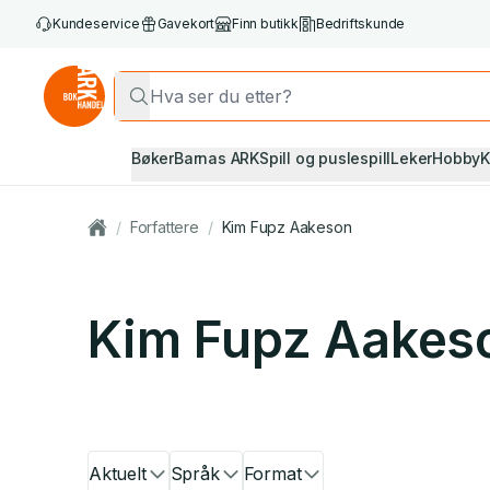
Kundeservice
Gavekort
Finn butikk
Bedriftskunde
Bøker
Barnas ARK
Spill og puslespill
Leker
Hobby
K
/
Forfattere
/
Kim Fupz Aakeson
Kim Fupz Aakes
Aktuelt
Språk
Format