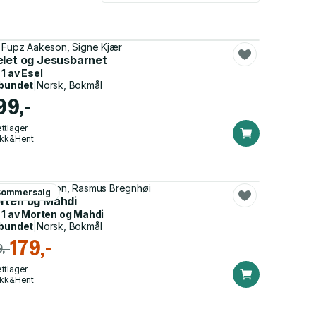
 Fupz Aakeson, Signe Kjær
elet og Jesusbarnet
 1 av
Esel
bundet
|
Norsk, Bokmål
99,-
ttlager
ikk&Hent
 Fupz Aakeson, Rasmus Bregnhøi
Sommersalg
rten og Mahdi
 1 av
Morten og Mahdi
bundet
|
Norsk, Bokmål
179,-
,-
ttlager
ikk&Hent