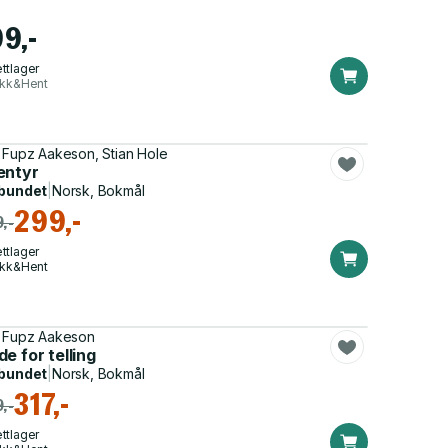
99,-
ttlager
ikk&Hent
 Fupz Aakeson, Stian Hole
entyr
bundet
|
Norsk, Bokmål
299,-
,-
ttlager
ikk&Hent
 Fupz Aakeson
e for telling
bundet
|
Norsk, Bokmål
317,-
,-
ttlager