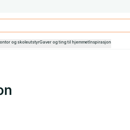
Studiestart! Alle* pensumbøker -20%
Se utvalget her
ontor og skoleutstyr
Gaver og ting til hjemmet
Inspirasjon
on