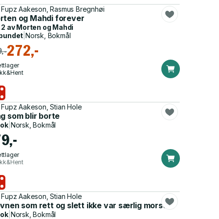
 Fupz Aakeson, Rasmus Bregnhøi
rten og Mahdi forever
 2 av
Morten og Mahdi
bundet
|
Norsk, Bokmål
272,-
,-
ttlager
ikk&Hent
 Fupz Aakeson, Stian Hole
g som blir borte
bok
|
Norsk, Bokmål
9,-
ttlager
ikk&Hent
 Fupz Aakeson, Stian Hole
vnen som rett og slett ikke var særlig morsom
bok
|
Norsk, Bokmål