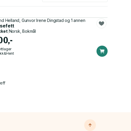
ind Helland, Gunvor Irene Dingstad og 1 annen
elproduksjon : videregående kurs 1
isefett
cket
|
Norsk, Bokmål
00,-
ttlager
ikk&Hent
eff