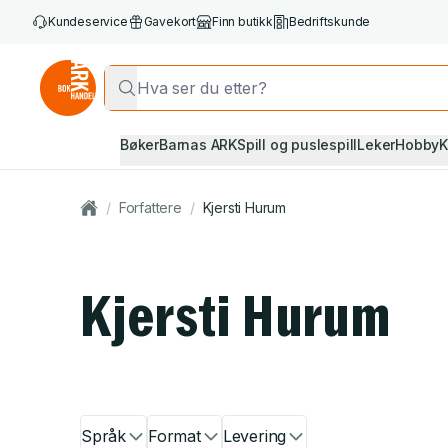
Kundeservice
Gavekort
Finn butikk
Bedriftskunde
Bøker
Barnas ARK
Spill og puslespill
Leker
Hobby
K
/
Forfattere
/
Kjersti Hurum
Kjersti Hurum
Språk
Format
Levering