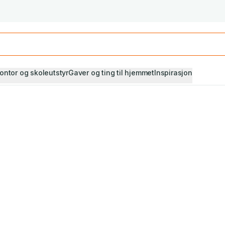
Studiestart! Alle* pensumbøker -20%
Se utvalget her
ontor og skoleutstyr
Gaver og ting til hjemmet
Inspirasjon