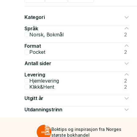
Kategori
Språk
Norsk, Bokmål
2
Format
Pocket
2
Antall sider
Levering
Hjemlevering
2
Klikk&Hent
2
Utgitt år
Utdanningstrinn
Boktips og inspirasjon fra Norges
største bokhandel