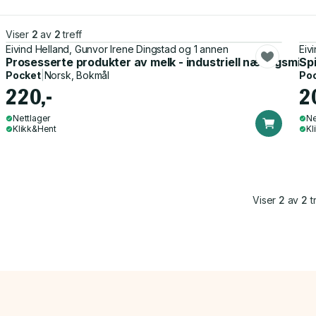
Viser
2
av
2
treff
Eivind Helland, Gunvor Irene Dingstad og 1 annen
Eiv
Prosesserte produkter av melk - industriell næringsmidd
Sp
Pocket
|
Norsk, Bokmål
Po
220,-
2
Nettlager
Ne
Klikk&Hent
Kl
Viser
2
av
2
tr