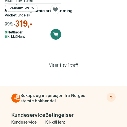
Viser
1
av
1
treff
Kjetil Kåre Haugen
Pensum -20%
Stochastic dynamic programming
Pocket
|
Engelsk
319,-
399,-
Nettlager
Klikk&Hent
Viser
1
av
1
treff
Boktips og inspirasjon fra Norges
største bokhandel
Bunnmeny
Kundeservice
Betingelser
Kundeservice
Klikk&Hent